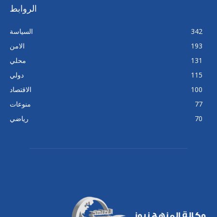
الروابط
342
السياسة
193
الامن
131
محلي
115
دولي
100
الاقتصاد
77
منوعات
70
رياضي