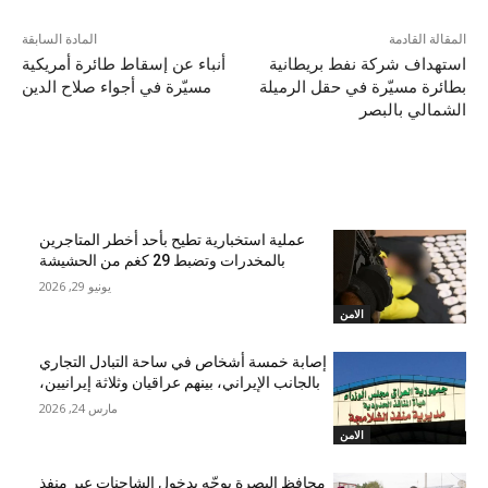
المقالة القادمة
المادة السابقة
استهداف شركة نفط بريطانية
أنباء عن إسقاط طائرة أمريكية
بطائرة مسيّرة في حقل الرميلة
مسيّرة في أجواء صلاح الدين
الشمالي بالبصر
مقالات ذات صلة
عملية استخبارية تطيح بأحد أخطر المتاجرين
بالمخدرات وتضبط 29 كغم من الحشيشة
يونيو 29, 2026
الامن
إصابة خمسة أشخاص في ساحة التبادل التجاري
بالجانب الإيراني، بينهم عراقيان وثلاثة إيرانيين،
مارس 24, 2026
الامن
محافظ البصرة يوجّه بدخول الشاحنات عبر منفذ