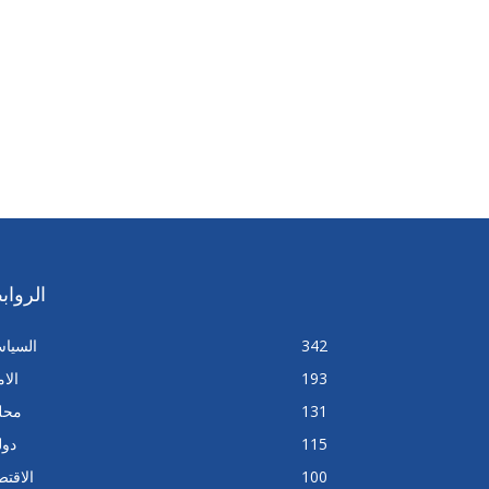
الرواب
342
السيا
193
الا
131
محل
115
دول
100
الاقتص