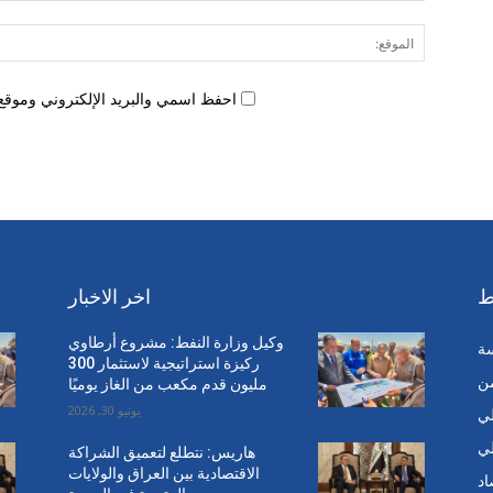
احفظ اسمي والبريد الإلكتروني وموقع 
ط
اخر الاخبار
وكيل وزارة النفط: مشروع أرطاوي
سة
ركيزة استراتيجية لاستثمار 300
من
مليون قدم مكعب من الغاز يوميًا
يونيو 30, 2026
ي
ي
هاريس: نتطلع لتعميق الشراكة
الاقتصادية بين العراق والولايات
اد