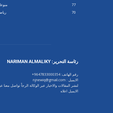
77
منوعا
70
رياض
رئاسة التحرير: NARIMAN ALMALIKY
رقم الهاتف: 9647833000354+
الايميل : njnewiq@gmail.com
لنشر المقالات والاخبار عبر الوكالة الرجاْ تواصل معنا عب
الايميل اعلاه