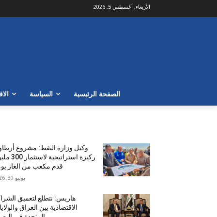
الأربعاء, أغسطس 5, 2026
الصفحة الرئيسية
السياسة
الاق
الأكثر شهرة
وكيل وزارة النفط: مشروع أرطا
ركيزة استراتيجية لاستث
قدم مكعب من الغاز يومي
يونيو 30, 2026
هاريس: نتطلع لتعميق الشرا
الاقتصادية بين العراق والولاي
المتحدة في البص