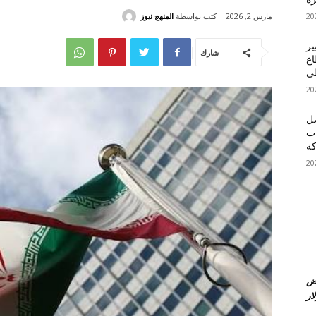
كتب بواسطة
المنهج نيوز
مارس 2, 2026
ير
شارك
اع
طي
صل
ات
ة
عض
ار