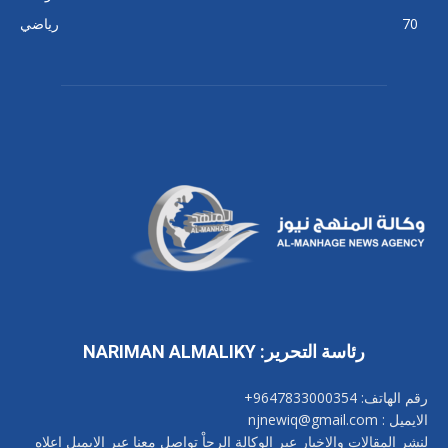
70
رياضي
رئاسة التحرير: NARIMAN ALMALIKY
رقم الهاتف: 9647833000354+
الايميل : njnewiq@gmail.com
لنشر المقالات والاخبار عبر الوكالة الرجاْ تواصل معنا عبر الايميل اعلاه