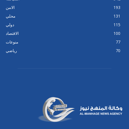
193
الامن
131
محلي
115
دولي
100
الاقتصاد
77
منوعات
70
رياضي