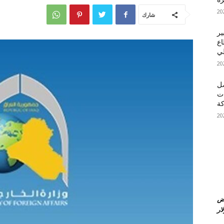
شارك
ير
اع
طي
صل
ات
ة
عض
ار