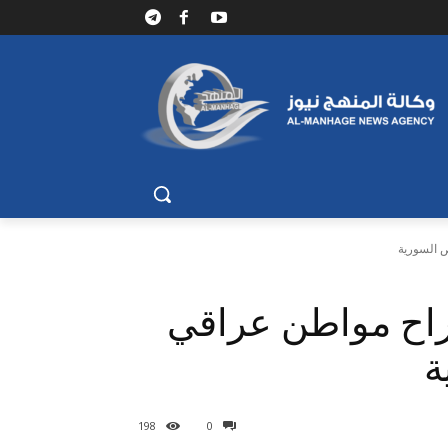
 السورية
سراح مواطن عراقي
ة
198
0