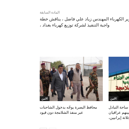
المادة السابقة
ير الكهرباء المهندس زياد علي فاضل ، يناقش خطة
واجبة التنفيذ لشركة توزيع كهرباء بغداد ،
مقالات ذات صلة
الامن
الامن
احة التبادل
محافظ البصرة يوجّه بدخول الشاحنات
بينهم عراقيان
عبر منفذ الشلامجة دون قيود
لاثة إيرانيين،