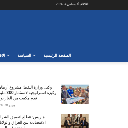
الثلاثاء, أغسطس 4, 2026
الصفحة الرئيسية
السياسة
الاق
الأكثر شهرة
وكيل وزارة النفط: مشروع أرطا
ركيزة استراتيجية لاستث
قدم مكعب من الغاز يومي
يونيو 30, 2026
هاريس: نتطلع لتعميق الشرا
الاقتصادية بين العراق والولاي
المتحدة في البص