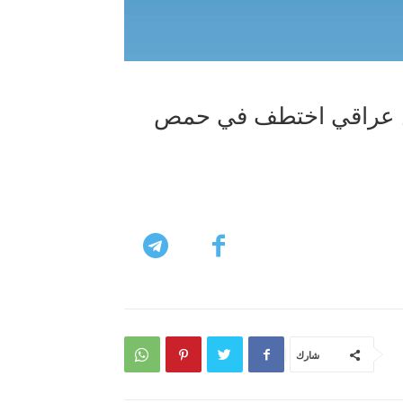
طن عراقي اختطف في حمص
شارك