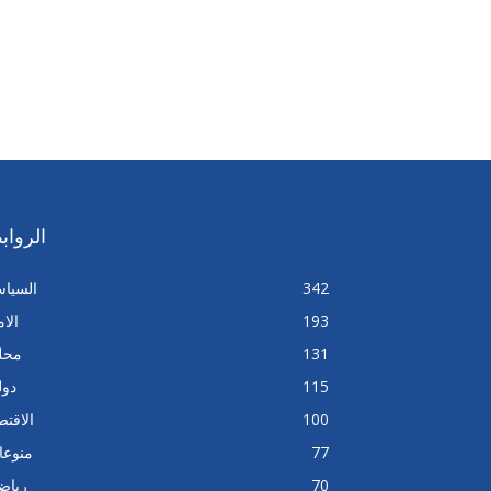
الرواب
342
السيا
193
الا
131
محل
115
دول
100
الاقتص
77
منوعا
70
رياض