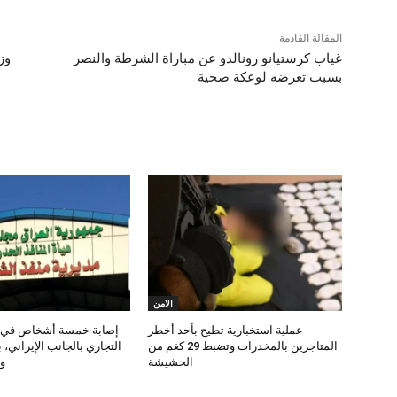
المقالة القادمة
‏غياب كرستيانو رونالدو عن مباراة الشرطة والنصر
وز
بسبب تعرضه لوعكة صحية
الامن
عملية استخبارية تطيح بأحد أخطر
إصابة خمسة أشخاص في س
المتاجرين بالمخدرات وتضبط 29 كغم من
التجاري بالجانب الإيراني، 
الحشيشة
وث