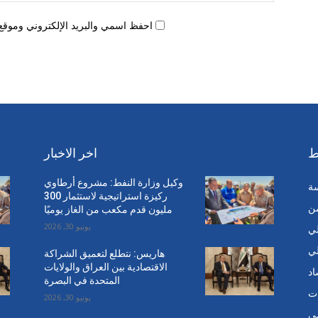
احفظ اسمي والبريد الإلكتروني وموقع 
ط
اخر الاخبار
وكيل وزارة النفط: مشروع أرطاوي
سة
ركيزة استراتيجية لاستثمار 300
من
مليون قدم مكعب من الغاز يوميًا
يونيو 30, 2026
ي
ي
هاريس: نتطلع لتعميق الشراكة
الاقتصادية بين العراق والولايات
اد
المتحدة في البصرة
ت
يونيو 30, 2026
ي