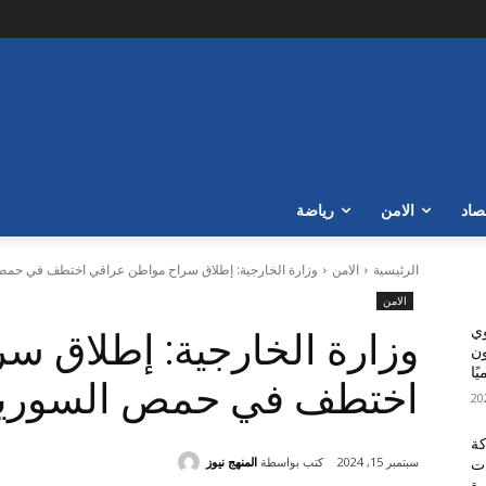
صاد
الامن
رياضة
الرئيسية
الامن
وزارة الخارجية: إطلاق سراح مواطن عراقي اختطف في حمص
الامن
وي
وزارة الخارجية: إطلاق 
مار 300 مليون
ًا
اختطف في حمص السوري
كة
كتب بواسطة
المنهج نيوز
سبتمبر 15, 2024
ات
رة