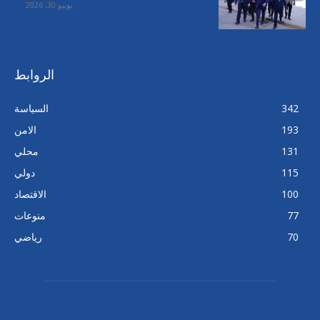
يونيو 30, 2026
الروابط
342
السياسة
193
الامن
131
محلي
115
دولي
100
الاقتصاد
77
منوعات
70
رياضي