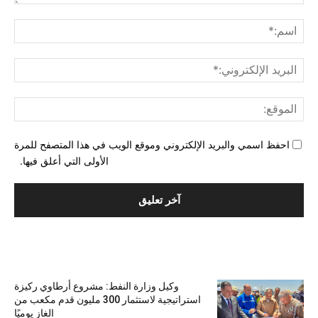
التع
اسم
البري
الإل
المو
احفظ اسمي والبريد الإلكتروني وموقع الويب في هذا المتصفح للمرة
الأولى التي أعلق فيها.
الأكثر شهرة
وكيل وزارة النفط: مشروع أرطاوي ركيزة
استراتيجية لاستثمار 300 مليون قدم مكعب من
الغاز يوميًا