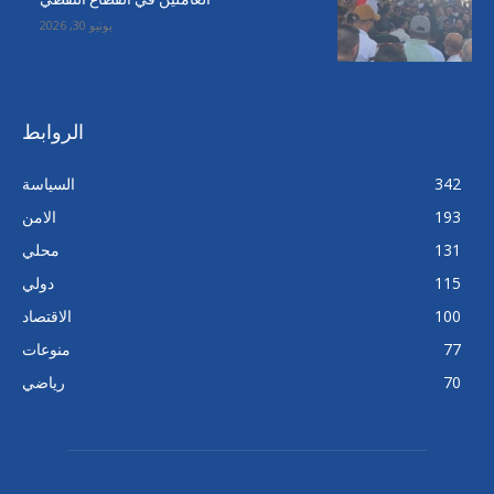
يونيو 30, 2026
الروابط
342
السياسة
193
الامن
131
محلي
115
دولي
100
الاقتصاد
77
منوعات
70
رياضي