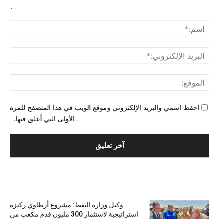
التع
اسم
البري
الإل
المو
احفظ اسمي والبريد الإلكتروني وموقع الويب في هذا المتصفح للمرة
الأولى التي أعلق فيها.
الأكثر شهرة
وكيل وزارة النفط: مشروع أرطاوي ركيزة
استراتيجية لاستثمار 300 مليون قدم مكعب من