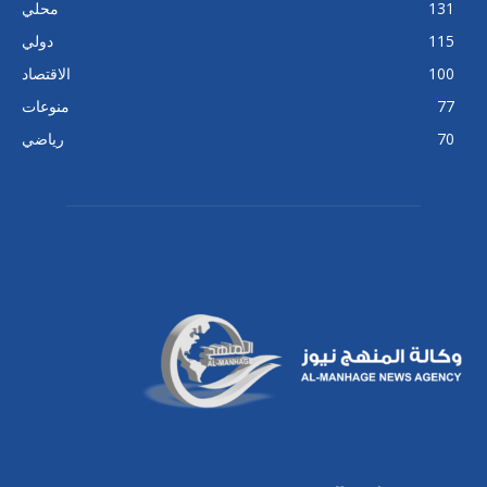
131
محلي
115
دولي
100
الاقتصاد
77
منوعات
70
رياضي