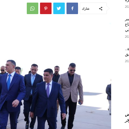
شارك
ير
اع
طي
..
يق
عض
ار