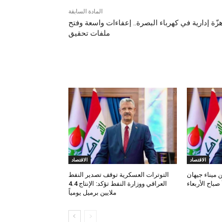
المادة السابقة
زّة إدارية في كهرباء البصرة.. إعفاءات واسعة وفتح
ملفات تحقيق
مقالات ذات صلة
الاقتصاد
الاقتصاد
 ميناء جيهان
التوترات العسكرية توقف تصدير النفط
صباح الأربعاء
العراقي ووزارة النفط تؤكد: الإنتاج 4.4
ملايين برميل يومياً