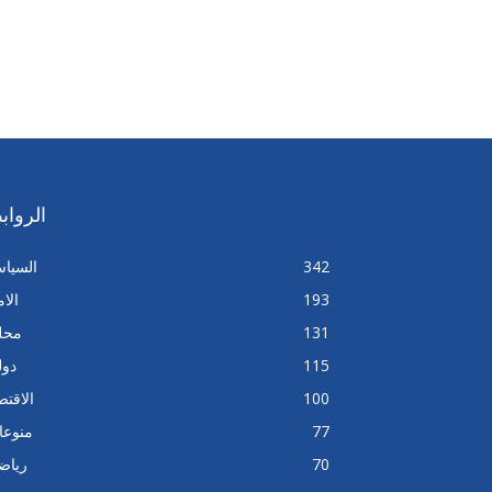
الرواب
342
السيا
193
الا
131
محل
115
دول
100
الاقتص
77
منوعا
70
رياض