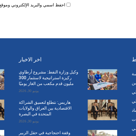
احفظ اسمي والبريد الإلكتروني وموقع 
ط
اخر الاخبار
وكيل وزارة النفط: مشروع أرطاوي
سة
ركيزة استراتيجية لاستثمار 300
من
مليون قدم مكعب من الغاز يوميًا
يونيو 30, 2026
ي
ي
هاريس: نتطلع لتعميق الشراكة
الاقتصادية بين العراق والولايات
اد
المتحدة في البصرة
ت
يونيو 30, 2026
ي
وقفة احتجاجية في حقل الزبير