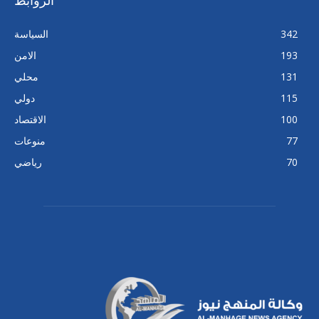
الروابط
342
السياسة
193
الامن
131
محلي
115
دولي
100
الاقتصاد
77
منوعات
70
رياضي