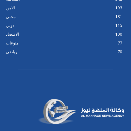
193
الامن
131
محلي
115
دولي
100
الاقتصاد
77
منوعات
70
رياضي