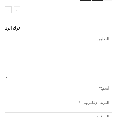
ترك الرد
التع
اسم
البري
الإل
المو