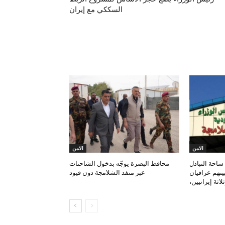
السككي مع إيران
مقالات ذات صلة
الامن
الامن
احة التبادل
محافظ البصرة يوجّه بدخول الشاحنات
بينهم عراقيان
عبر منفذ الشلامجة دون قيود
لاثة إيرانيين،