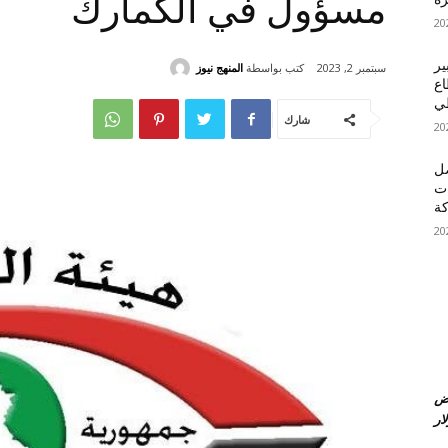
مسؤول في الكمارك
ير
كتب بواسطة
المنهج نيوز
سبتمبر 2, 2023
اع
طي
شارك
صل
ات
ة
عض
ار