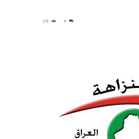
273
0