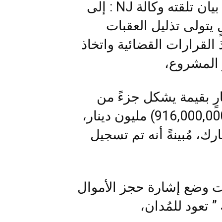
وأشارت الدائرة القانونية بالهيئة في بيان تلقته وكالة NJ : إلى
 يتولى تذليل العقبات
 القرارات القضائية واتخاذ
 المشروع،
ٍ بقيمة يشكل جزءً من
قيمة كسب غير مشروع تصل الى (916,000,000) مليون دينار،
ك، مُبينةً أنه تم تسجيل
ات وضع إشارة حجز الأموال