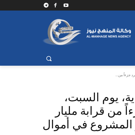
د جزءاً من...
دية، يوم السبت،
اً من قرابة مليار
ر المشروع في أموال