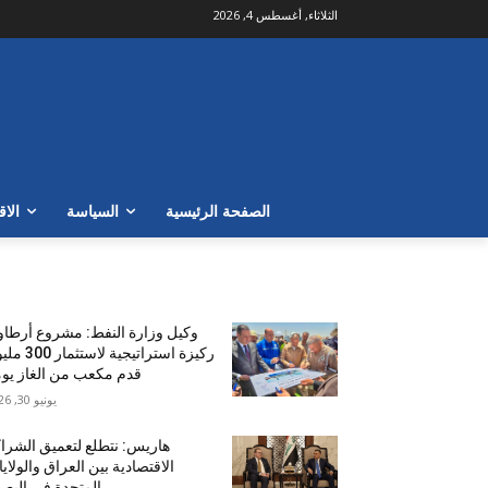
الثلاثاء, أغسطس 4, 2026
الصفحة الرئيسية
السياسة
الاق
الأكثر شهرة
وكيل وزارة النفط: مشروع أرطا
ركيزة استراتيجية لاستث
قدم مكعب من الغاز يومي
يونيو 30, 2026
هاريس: نتطلع لتعميق الشرا
الاقتصادية بين العراق والولاي
المتحدة في البص