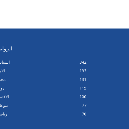
الرواب
342
السيا
193
الا
131
محل
115
دول
100
الاقتص
77
منوعا
70
رياض