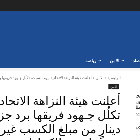
صاد
الامن
رياضة
الرئيسية
الامن
أعلنت هيئة النزاهة الاتحادية، يوم السبت، تكلُل جـهود فريقها بر
الامن
وي
أعلنت هيئة النزاهة الاتحا
مار 300 مليون
ًا
تكلُل جـهود فريقها برد جزء
دينارٍ من مبلغ الكسب غي
كة
ات
رة