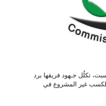
سبت، تكلُل جـهود فريقها برد
غ الكسب غير المشروع في